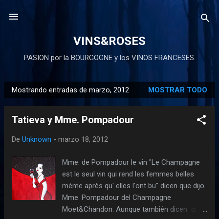
Ir al contenido principal
VINS&ROSES
PASION por la BOURGOGNE y los VINOS FRANCESES.
Mostrando entradas de marzo, 2012
MOSTRAR TODO
E
n
Tatieva y Mme. Pompadour
t
r
De
Unknown
-
marzo 18, 2012
a
d
Mme. de Pompadour le vin "Le Champagne
a
est le seul vin qui rend les femmes belles
s
mème après qu' elles l'ont bu" dicen que dijo
Mme. Pompadour del Champagne
Moet&Chandon. Aunque también dicen que