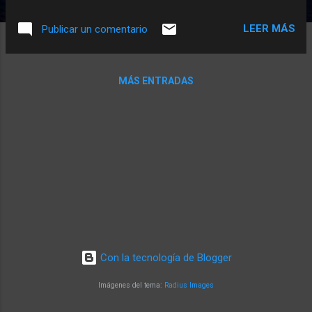
uno de los pechos de la Sra. Marquesa se
utilizó para realizar el molde de un
LEER MÁS
Publicar un comentario
conocidísimo modelo de copa donde se
bebe tan preciado espumoso (que algunas
veces vemos coronando una horrible
MÁS ENTRADAS
pirámide que se va llenando desde lo alto
hasta la base). En cualquier caso Tatieva se
encarga de demostrar con su cuadro que el
vino tinto también les sienta
estupendamente a las mujeres.
Con la tecnología de Blogger
Imágenes del tema:
Radius Images