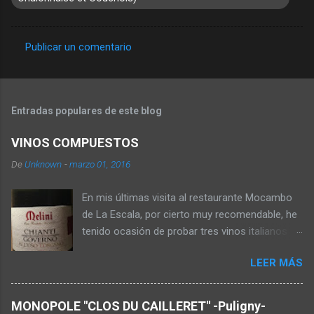
Publicar un comentario
C
o
m
Entradas populares de este blog
e
n
VINOS COMPUESTOS
t
De
Unknown
-
marzo 01, 2016
a
En mis últimas visita al restaurante Mocambo
r
de La Escala, por cierto muy recomendable, he
i
tenido ocasión de probar tres vinos italianos
o
que he dado en llamar "vinos compuestos". De
s
LEER MÁS
tres formas distintas, consiste en mejorar o
enriquecer vinos de uvas menos nobles o más
sencillos con lías de otras uvas ya
MONOPOLE "CLOS DU CAILLERET" -Puligny-