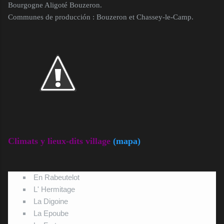
Bourgogne Aligoté Bouzeron.
Communes de producción : Bouzeron et Chassey-le-Camp.
Climats y lieux-dits village
(mapa)
En Rabeutelot
L' Hermitage
La Digoine
La Epoube