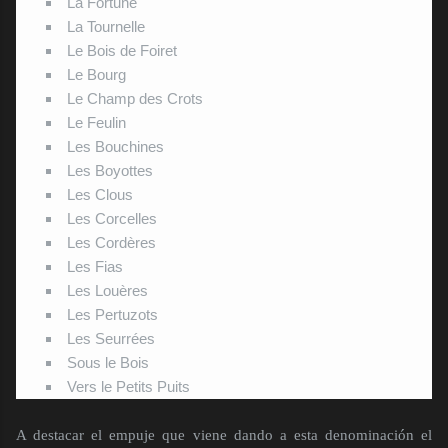
La Fortune
La Tournelle
Le Bois de Foiret
Le Bourg
Le Champ des Crots
Le Feulin
Les Bouchines
Les Boyottes
Les Clous
Les Corcelles
Les Cordères
Les Fias
Les Louères
Les Pertuzots
Les Seurrées
Sous le Bois
Vers le Petits Puits
A destacar el empuje que viene dando a esta denominación el