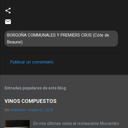
BORGOÑA COMMUNALES Y PREMIERS CRUS (Côte de
Beaune)
Publicar un comentario
C
o
m
Entradas populares de este blog
e
n
VINOS COMPUESTOS
t
De
Unknown
-
marzo 01, 2016
a
En mis últimas visita al restaurante Mocambo
r