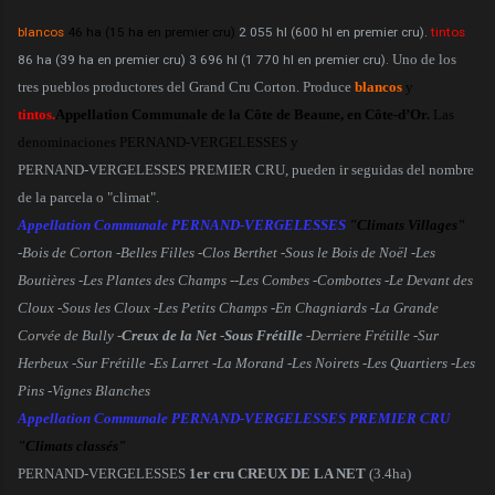
blancos
46 ha (15 ha en premier cru)
2 055 hl (600 hl en premier cru).
tintos
86 ha (39 ha en premier cru) 3 696 hl (1 770 hl en premier cru).
Uno de los
tres pueblos productores del Grand Cru Corton. Produce
blancos
y
tintos.
Appellation Communale de la Côte de Beaune, en Côte-d’Or.
Las
denominaciones PERNAND-VERGELESSES y
PERNAND-VERGELESSES PREMIER CRU, pueden ir seguidas del nombre
de la parcela o "climat".
Appellation Communale PERNAND-VERGELESSES
"Climats Villages"
-Bois de Corton -Belles Filles -Clos Berthet -Sous le Bois de Noël -Les
Boutières -Les Plantes des Champs --Les Combes -Combottes -Le Devant des
Cloux -Sous les Cloux -Les Petits Champs -En Chagniards -La Grande
Corvée de Bully -
Creux de la Net
-
Sous Frétille
-Derriere Frétille -Sur
Herbeux -Sur Frétille -Es Larret -La Morand -Les Noirets -Les Quartiers -Les
Pins -Vignes Blanches
Appellation Communale PERNAND-VERGELESSES PREMIER CRU
"Climats classés"
PERNAND-VERGELESSES
1er cru CREUX DE LA NET
(3.4ha)