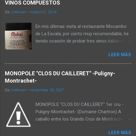
VINOS COMPUESTOS
o
s
De
Unknown
-
marzo 01, 2016
En mis últimas visita al restaurante Mocambo
de La Escala, por cierto muy recomendable, he
tenido ocasión de probar tres vinos italianos
que he dado en llamar "vinos compuestos". De
LEER MÁS
tres formas distintas, consiste en mejorar o
enriquecer vinos de uvas menos nobles o más
sencillos con lías de otras uvas ya
MONOPOLE "CLOS DU CAILLERET" -Puligny-
fermentadas o pasificadas. El primer ejemplo
Montrachet-
es el "Ripasso" de la Valpolicella, El Valpolicella
De
Unknown
-
noviembre 18, 2007
elaborado con las uvas Corvina Rondinella y
Molinara se macera en las lías fermentadas de
MONOPOLE "CLOS DU CAILLERET" 1er. cru -
las uvas secas que se usan para el famosísimo
Puligny-Montrachet- (Domaine Chartron) A
Amarone. El segundo ejemplo es el "governo" al
caballo entre los Grands Crus de Montrachet y
uso toscano. Elaborado con la uva Sangiovese,
Chevalier-Montrachet, clos de 0,86 has.
este sistema consistía en añadir uvas pasas al
LEER MÁS
Monopole de la familia Jean Chartron desde
final de la fermentación del Chianti. Olvidado en