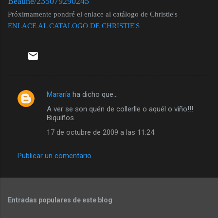
Beaune/235079290245
Próximamente pondré el enlace al catálogo de Christie's
ENLACE AL CATALOGO DE CHRISTIE'S
Mararía
ha dicho que…
C
A ver se son quén de collerlle o aquél o viño!!!
o
Biquiños.
m
17 de octubre de 2009 a las 11:24
e
n
Publicar un comentario
t
a
r
Entradas populares de este blog
i