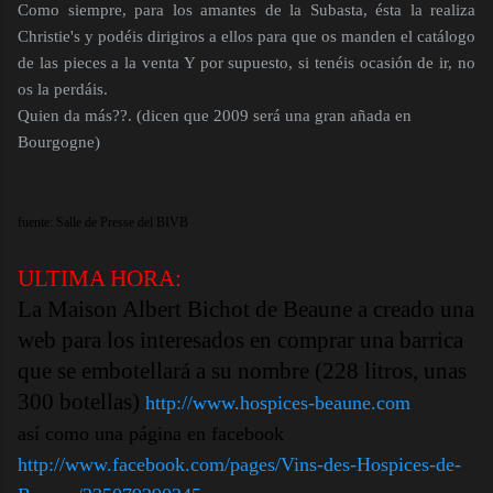
Como siempre, para los amantes de la Subasta, ésta la realiza
Christie's y podéis dirigiros a ellos para que os manden el catálogo
de las pieces a la venta Y por supuesto, si tenéis ocasión de ir, no
os la perdáis.
Quien da más??. (dicen que 2009 será una gran añada en
Bourgogne)
fuente: Salle de Presse del BIVB
ULTIMA HORA:
La Maison Albert Bichot de Beaune a creado una
web para los interesados en comprar una barrica
que se embotellará a su nombre (228 litros, unas
300 botellas)
http://www.hospices-beaune.com
así como una página en facebook
http://www.facebook.com/pages/Vins-des-Hospices-de-