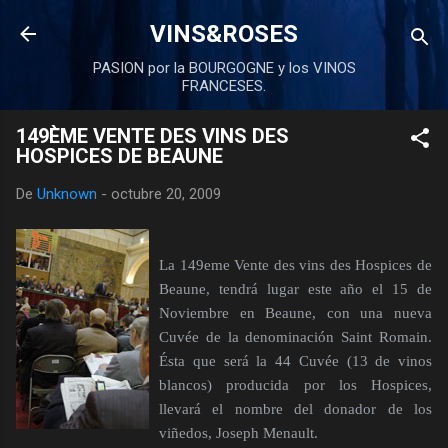
Ir al contenido principal
VINS&ROSES
PASION por la BOURGOGNE y los VINOS
FRANCESES.
149ÈME VENTE DES VINS DES
HOSPICES DE BEAUNE
De
Unknown
-
octubre 20, 2009
La 149eme Vente des vins des Hospices de
Beaune, tendrá lugar este año el 15 de
Noviembre en Beaune, con una nueva
Cuvée de la denominación Saint Romain.
Ésta que será la 44 Cuvée (13 de vinos
blancos) producida por los Hospices,
llevará el nombre del donador de los
viñedos, Joseph Menault.