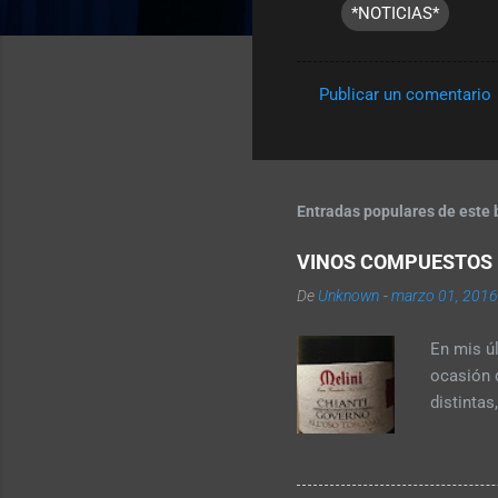
*NOTICIAS*
Publicar un comentario
C
o
m
e
Entradas populares de este 
n
VINOS COMPUESTOS
t
De
Unknown
-
marzo 01, 2016
a
r
En mis ú
i
ocasión 
o
distinta
s
otras uva
Valpolic
de las u