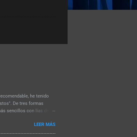
 recomendable, he tenido
stos". De tres formas
ás sencillos con lías de
 la Valpolicella, El
LEER MÁS
a en las lías fermentadas
plo es el "governo" al