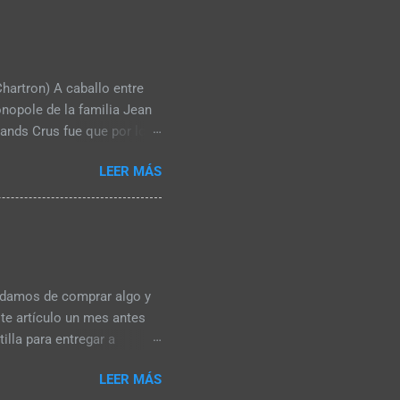
dir uvas pasas al final de
imeros elaboradores que lo
onde el Barbera d'Alba se
artron) A caballo entre
nopole de la familia Jean
rands Crus fue que por lo
mente plantado de Pinot
LEER MÁS
opoles más, uno el Grand
de la Pucelle" -Puligny-
vidamos de comprar algo y
te artículo un mes antes
illa para entregar a
mor, pasión, y uno en el
LEER MÁS
sayunar sin diamantes, la