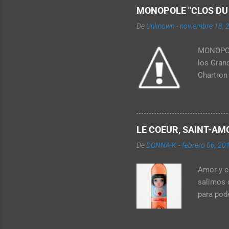
uso tosc
MONOPOLE "CLOS DU C
la ferme
De
Unknown
-
noviembre 18, 
recuperó
pasa por
MONOPOLE
los Gran
Chartron 
visto en 
Noir. Cu
Cru CHEV
Montrach
LE COEUR, SAINT-AMO
De
DONNA-K
-
febrero 06, 20
Amor y c
salimos 
para pode
tiempo. 
lugar sag