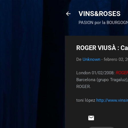
VINS&ROSES
PASION por la BOURGOG
ROGER VIUSÀ : Ca
De
Unknown
-
febrero 02, 
London 01/02/2008:
ROGER
Barcelona (grupo Tragaluz
ROGER.
toni lópez
http://www.vins