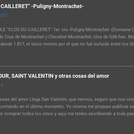
ano. Elaborado con la uva Sangiovese, este sistema consistía en aña
AILLERET" -Puligny-Montrachet-
ntación del Chianti. Olvidado en el tiempo, Melini es uno de los pr
2007
. Y por último con la uva Barbera se elabora otro vino compuesto d
 lías de Nebbiolo -una uva mucho más noble- cuyo nombr...
 "CLOS DU CAILLERET" 1er. cru -Puligny-Montrachet- (Domaine Ch
ds Crus de Montrachet y Chevalier-Montrachet, clos de 0,86 has. Mo
desde 1.817, el único motivo por el que no fué incluido entre los G
1.855 cuando se hizo la clasificación del Dr. Laville, estaba entera
esta unos 46,00 €. Cuenta además la familia Chartron con dos Mon
ALIER-MONTRACHET -Clos des Chevaliers- el otro el 1er. Cru "Clos 
et-
UR, SAINT VALENTIN y otras cosas del amor
14
osas del amor Llega San Valentín, que nervios, seguro que nos ol
corriendo en el último momento. Yo misma me propuse publicar es
r comprar todos los vinos y aquí me tenéis escribiendo a toda past
Pero bueno, aunque con retraso aquí tenéis tres vinos hechos con a
rado del amor (El pueblo de Saint Amour en el Beaujolais). Para de