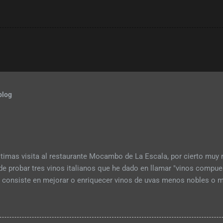
blog
ltimas visita al restaurante Mocambo de La Escala, por cierto muy
de probar tres vinos italianos que he dado en llamar "vinos compue
s, consiste en mejorar o enriquecer vinos de uvas menos nobles o m
s ya fermentadas o pasificadas. El primer ejemplo es el "Ripasso" de
ella elaborado con las uvas Corvina Rondinella y Molinara se macer
vas secas que se usan para el famosísimo Amarone. El segundo ejem