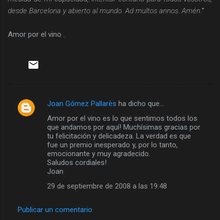
desde Barcelona y abierto al mundo. Ad multos annos. Amén.
"
Amor por el vino .
Joan Gómez Pallarès
ha dicho que…
C
Amor por el vino es lo que sentimos todos los
o
que andamos por aquí! Muchísimas gracias por
m
tu felicitación y delicadeza. La verdad es que
fue un premio inesperado y, por lo tanto,
e
emocionante y muy agradecido.
Saludos cordiales!
n
Joan
t
29 de septiembre de 2008 a las 19:48
a
r
Publicar un comentario
i