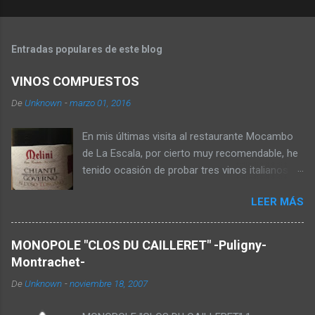
o
s
Entradas populares de este blog
VINOS COMPUESTOS
De
Unknown
-
marzo 01, 2016
En mis últimas visita al restaurante Mocambo
de La Escala, por cierto muy recomendable, he
tenido ocasión de probar tres vinos italianos
que he dado en llamar "vinos compuestos". De
LEER MÁS
tres formas distintas, consiste en mejorar o
enriquecer vinos de uvas menos nobles o más
sencillos con lías de otras uvas ya
MONOPOLE "CLOS DU CAILLERET" -Puligny-
fermentadas o pasificadas. El primer ejemplo
Montrachet-
es el "Ripasso" de la Valpolicella, El Valpolicella
De
Unknown
-
noviembre 18, 2007
elaborado con las uvas Corvina Rondinella y
Molinara se macera en las lías fermentadas de